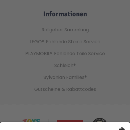
Informationen
Ratgeber Sammlung
LEGO®
Fehlende Steine Service
PLAYMOBIL®
Fehlende Teile Service
Schleich®
Sylvanian Families®
Gutscheine & Rabattcodes