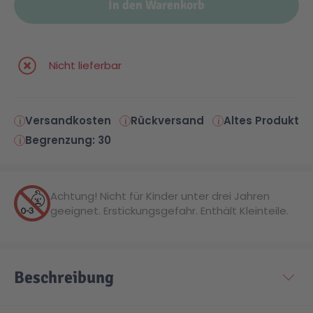
In den Warenkorb
Malen & Zeichnen
Marvel™ Super Heroes
Knights
Nicht lieferbar
Minecraft™
NOVELMORE
Versandkosten
Rückversand
Altes Produkt
Minifiguren
Sports Action
Begrenzung: 30
NINJAGO®
VW
Achtung! Nicht für Kinder unter drei Jahren
geeignet. Erstickungsgefahr. Enthält Kleinteile.
Speed Champions
Wiltopia
Star Wars™
Aktion
Beschreibung
Super Mario
Cars