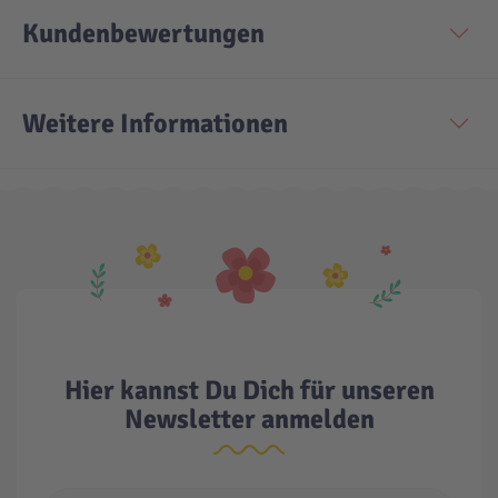
Kundenbewertungen
Technic
Spiel-Ei
Weitere Informationen
Aktion
Seltene Artikel
LEGO® Blumen
Hier kannst Du Dich für unseren
Newsletter anmelden