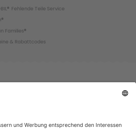
BIL®
Fehlende Teile Service
h®
an Families®
ine & Rabattcodes