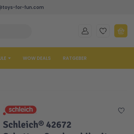
@toys-for-fun.com
MEIN KONTO
MEINE WUNSCHLISTE
WARENK
Suche schließen
Minicart
ULE
WOW DEALS
RATGEBER
Zur 
Schleich® 42672