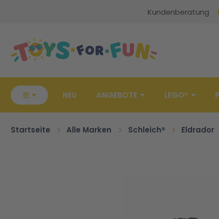
Kundenberatung
Zur Startseite
☰
NEU
ANGEBOTE
LEGO®
Startseite
Alle Marken
Schleich®
Eldrador
Zum Ende der Bildgalerie springen