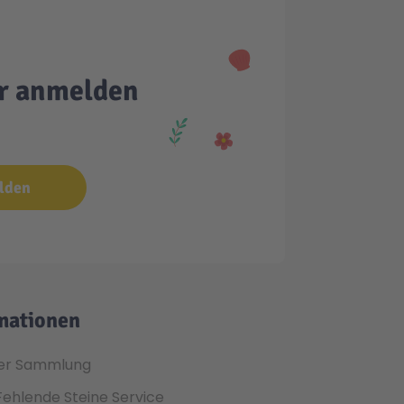
er anmelden
lden
mationen
er Sammlung
Fehlende Steine Service