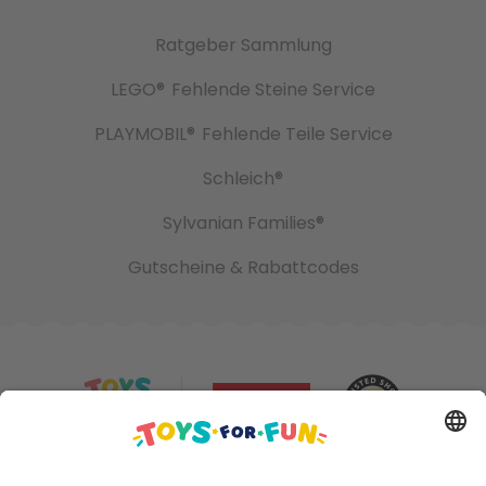
Ratgeber Sammlung
LEGO®
Fehlende Steine Service
PLAYMOBIL®
Fehlende Teile Service
Schleich®
Sylvanian Families®
Gutscheine & Rabattcodes