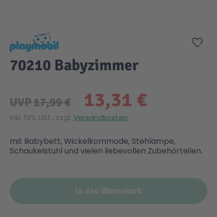
Zum Anfang der Bildgalerie springen
Zur
70210 Babyzimmer
13,31 €
UVP
17,99 €
Inkl. 19% USt., zzgl.
Versandkosten
mit Babybett, Wickelkommode, Stehlampe,
Schaukelstuhl und vielen liebevollen Zubehörteilen.
In den Warenkorb