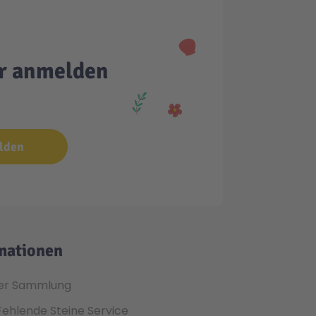
er anmelden
lden
mationen
er Sammlung
Fehlende Steine Service