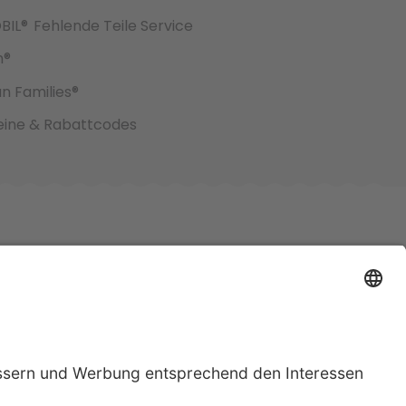
BIL®
Fehlende Teile Service
h®
an Families®
ine & Rabattcodes