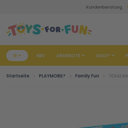
Kundenberatung
Zur Startseite
☰
NEU
ANGEBOTE
LEGO®
Startseite
PLAYMOBIL®
Family Fun
70342 Erl
Zum Ende der Bildgalerie springen