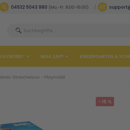
04532 5043 980
(Mo.-Fr. 8:00-16:00)
support
Suche
Suche
PLAYMOBIL®
MGA ZAPF
KINDERGARTEN & SCH
ebnis-Streichelzoo - Playmobil
-
15
%