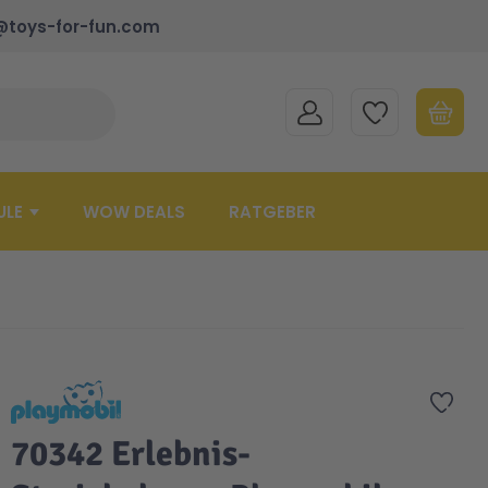
@toys-for-fun.com
MEIN KONTO
MEINE WUNSCHLISTE
WARENK
Suche schließen
Minicart
ULE
WOW DEALS
RATGEBER
Zur 
70342 Erlebnis-