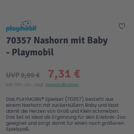
Zum Anfang der Bildgalerie springen
Zur
70357 Nashorn mit Baby
- Playmobil
7,31 €
UVP
9,99 €
Inkl. 19% USt., zzgl.
Versandkosten
Das PLAYMOBIL® Spielset (70357) besteht aus
einem Nashorn mit zuckersüßem Baby und lässt
damit die Herzen von Groß und Klein schmelzen.
Das Set ist ideal als Ergänzung für den Erlebnis-Zoo
geeignet und sorgt damit für einen noch größeren
Spielspaß.