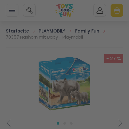
Zur Startseite
SUCHE
MEIN KONTO
WARENK
Minicart
Startseite
PLAYMOBIL®
Family Fun
70357 Nashorn mit Baby - Playmobil
Zum Ende der Bildgalerie springen
-
27
%