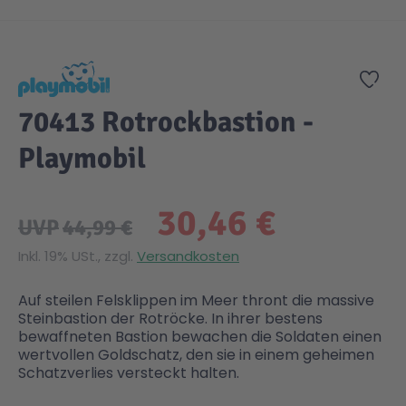
Zum Anfang der Bildgalerie springen
Zur
70413 Rotrockbastion -
Playmobil
30,46 €
UVP
44,99 €
Inkl. 19% USt., zzgl.
Versandkosten
Auf steilen Felsklippen im Meer thront die massive
Steinbastion der Rotröcke. In ihrer bestens
bewaffneten Bastion bewachen die Soldaten einen
wertvollen Goldschatz, den sie in einem geheimen
Schatzverlies versteckt halten.