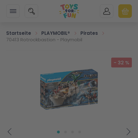
Zur Startseite
SUCHE
MEIN KONTO
WARENK
Minicart
Startseite
PLAYMOBIL®
Pirates
70413 Rotrockbastion - Playmobil
Zum Ende der Bildgalerie springen
-
32
%