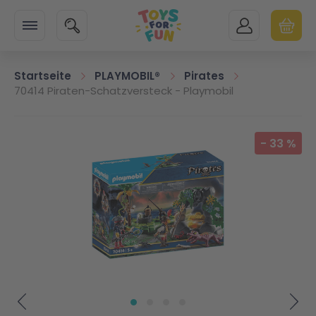
Zur Startseite
SUCHE
MEIN KONTO
WARENK
Minicart
Startseite
PLAYMOBIL®
Pirates
70414 Piraten-Schatzversteck - Playmobil
Zum Ende der Bildgalerie springen
-
33
%