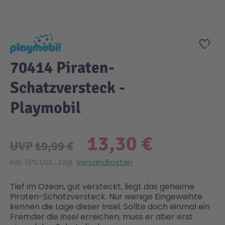
Zum Anfang der Bildgalerie springen
Zur
70414 Piraten-
Schatzversteck -
Playmobil
13,30 €
UVP
19,99 €
Inkl. 19% USt., zzgl.
Versandkosten
Tief im Ozean, gut versteckt, liegt das geheime
Piraten-Schatzversteck. Nur wenige Eingeweihte
kennen die Lage dieser Insel. Sollte doch einmal ein
Fremder die Insel erreichen, muss er aber erst