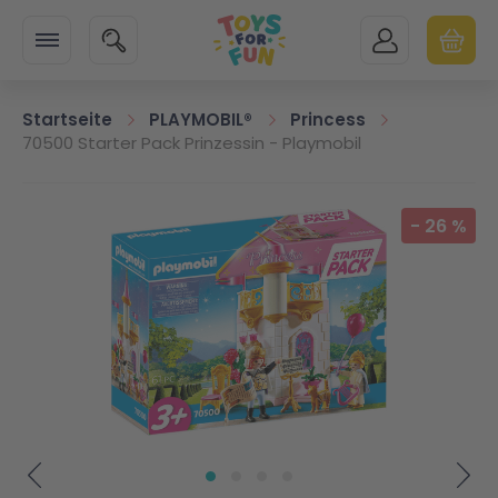
Zur Startseite
SUCHE
MEIN KONTO
WARENK
Minicart
Startseite
PLAYMOBIL®
Princess
70500 Starter Pack Prinzessin - Playmobil
Zum Ende der Bildgalerie springen
-
26
%