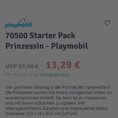
Zum Anfang der Bildgalerie springen
Zur
70500 Starter Pack
Prinzessin - Playmobil
13,29 €
UVP
17,99 €
Inkl. 19% USt., zzgl.
Versandkosten
Der perfekte Einstieg in die PLAYMOBIL Spielwelten!
Die Prinzessin wohnt mit ihrem königlichen Vater im
wunderschönen Schloß. Sie liebt es zu musizieren
und mit ihrem Kätzchen zu spielen. Inkl.
altersgerechtem Zubehör und Gebäudeteil Maße
Gebäude: 12,5 x 13 x 31,5 cm (LxTxH)