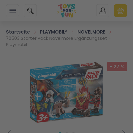
Zur Startseite
SUCHE
MEIN KONTO
WARENK
Minicart
Startseite
PLAYMOBIL®
NOVELMORE
70503 Starter Pack Novelmore Ergänzungsset -
Playmobil
Zum Ende der Bildgalerie springen
-
27
%