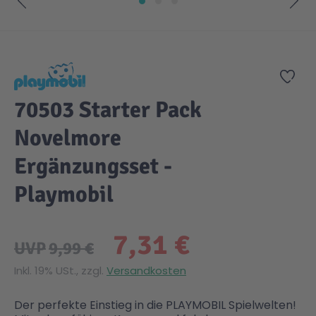
Zum Anfang der Bildgalerie springen
Zur
70503 Starter Pack
Novelmore
Ergänzungsset -
Playmobil
7,31 €
UVP
9,99 €
Inkl. 19% USt., zzgl.
Versandkosten
Der perfekte Einstieg in die PLAYMOBIL Spielwelten!