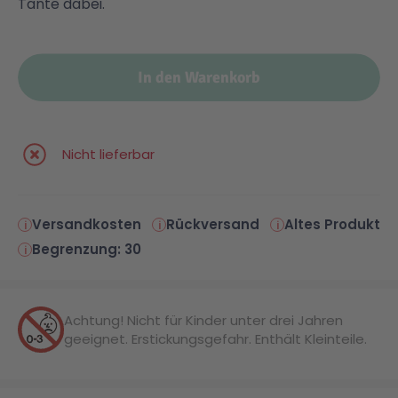
Tante dabei.
Malen & Zeichnen
Marvel™ Super Heroes
Knights
In den Warenkorb
Minecraft™
NOVELMORE
Nicht lieferbar
Minifiguren
Sports Action
NINJAGO®
VW
Versandkosten
Rückversand
Altes Produkt
Begrenzung: 30
Speed Champions
Wiltopia
Achtung! Nicht für Kinder unter drei Jahren
Star Wars™
Aktion
geeignet. Erstickungsgefahr. Enthält Kleinteile.
Super Mario
Cars