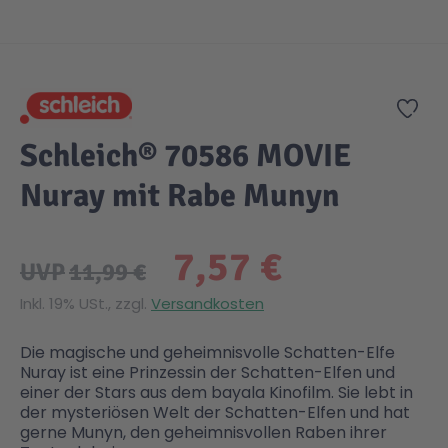
Zum Anfang der Bildgalerie springen
Gesundheit & Pflege
Kinder- & Jugendbücher
Kreativ Spielwaren
Creator
City Life
Zur
Sicherheit
Krimi / Thriller
Kuscheltiere
DC Comics™ Super Heroes
Country
Schleich® 70586 MOVIE
Liebesromane
Puppen & Puppenzubehör
Disney
Fairies
Nuray mit Rabe Munyn
Sachbücher / Wissen
Puzzle & Legespiele
DUPLO®
Family Fun
7,57 €
UVP
11,99 €
Zeit & Reise
Holzspielwaren
Friends
Figures
Inkl. 19% USt., zzgl.
Versandkosten
Die magische und geheimnisvolle Schatten-Elfe
Elektronische Spielwaren
Jurassic World™
Fun Stars
Nuray ist eine Prinzessin der Schatten-Elfen und
einer der Stars aus dem bayala Kinofilm. Sie lebt in
der mysteriösen Welt der Schatten-Elfen und hat
Kreativ
Harry Potter™
Heroes
gerne Munyn, den geheimnisvollen Raben ihrer