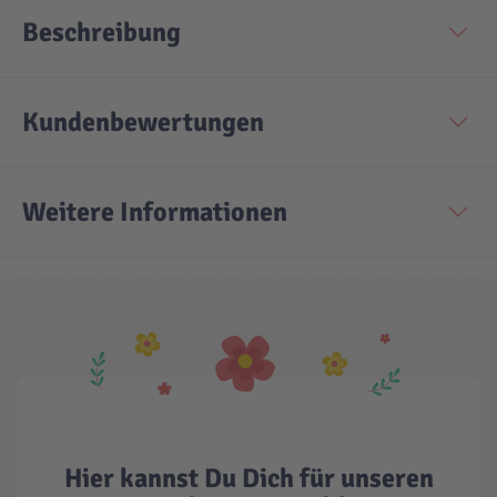
Beschreibung
Technic
Spiel-Ei
Kundenbewertungen
Aktion
Seltene Artikel
Weitere Informationen
LEGO® Blumen
Hier kannst Du Dich für unseren