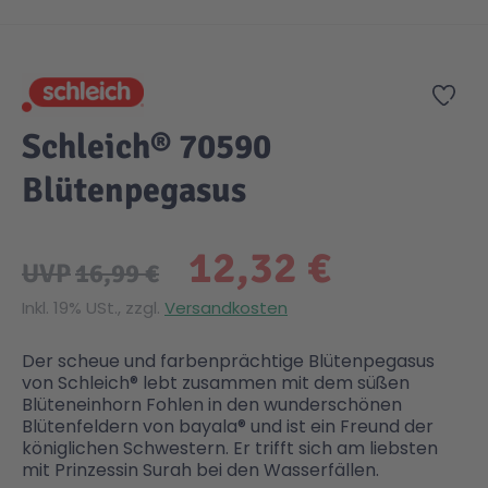
Zum Anfang der Bildgalerie springen
Gesundheit & Pflege
Kinder- & Jugendbücher
Kreativ Spielwaren
Creator
City Life
Zur
Sicherheit
Krimi / Thriller
Kuscheltiere
DC Comics™ Super Heroes
Country
Schleich® 70590
Blütenpegasus
Liebesromane
Puppen & Puppenzubehör
Disney
Fairies
12,32 €
Sachbücher / Wissen
Puzzle & Legespiele
DUPLO®
Family Fun
UVP
16,99 €
Inkl. 19% USt., zzgl.
Versandkosten
Zeit & Reise
Holzspielwaren
Friends
Figures
Der scheue und farbenprächtige Blütenpegasus
von Schleich® lebt zusammen mit dem süßen
Elektronische Spielwaren
Jurassic World™
Fun Stars
Blüteneinhorn Fohlen in den wunderschönen
Blütenfeldern von bayala® und ist ein Freund der
königlichen Schwestern. Er trifft sich am liebsten
Kreativ
Harry Potter™
Heroes
mit Prinzessin Surah bei den Wasserfällen.