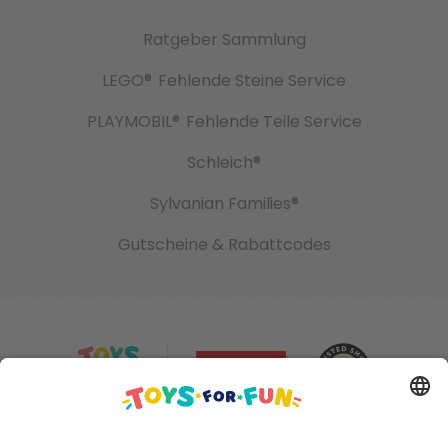
Ratgeber Sammlung
LEGO®
Fehlende Steine Service
PLAYMOBIL®
Fehlende Teile Service
Schleich®
Sylvanian Families®
Gutscheine & Rabattcodes