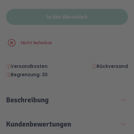
Malen & Zeichnen
Marvel™ Super Heroes
Knights
In den Warenkorb
Minecraft™
NOVELMORE
Nicht lieferbar
Minifiguren
Sports Action
Versandkosten
Rückversand
NINJAGO®
VW
Begrenzung: 30
Speed Champions
Wiltopia
Beschreibung
Star Wars™
Aktion
Kundenbewertungen
Super Mario
Cars