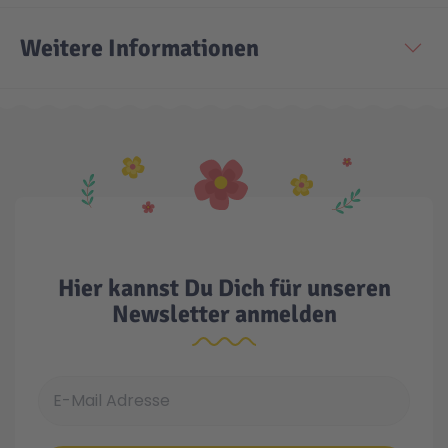
Weitere Informationen
Technic
Spiel-Ei
Aktion
Seltene Artikel
LEGO® Blumen
Hier kannst Du Dich für unseren
Newsletter anmelden
E-Mail Adresse