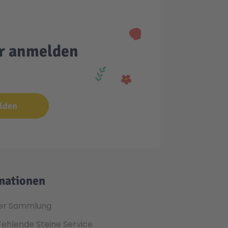
er anmelden
lden
mationen
er Sammlung
Fehlende Steine Service