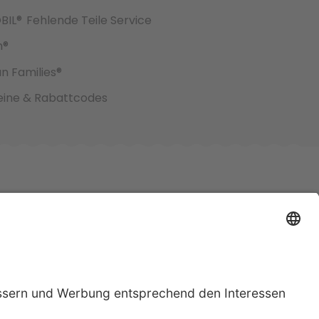
BIL®
Fehlende Teile Service
h®
an Families®
ine & Rabattcodes