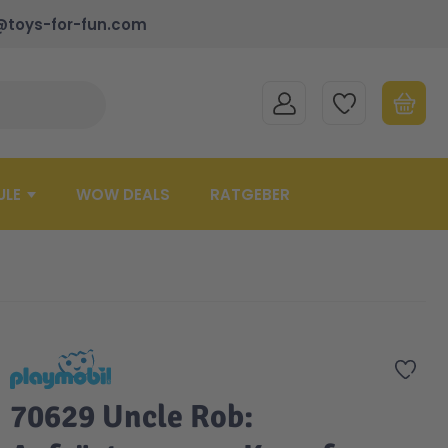
@toys-for-fun.com
MEIN KONTO
MEINE WUNSCHLISTE
WARENK
Suche schließen
Minicart
ULE
WOW DEALS
RATGEBER
Zur 
70629 Uncle Rob: