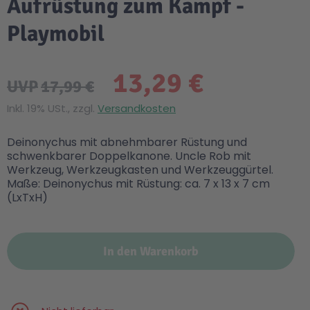
Aufrüstung zum Kampf -
Playmobil
13,29 €
UVP
17,99 €
Inkl. 19% USt., zzgl.
Versandkosten
Deinonychus mit abnehmbarer Rüstung und
schwenkbarer Doppelkanone. Uncle Rob mit
Werkzeug, Werkzeugkasten und Werkzeuggürtel.
Maße: Deinonychus mit Rüstung: ca. 7 x 13 x 7 cm
(LxTxH)
In den Warenkorb