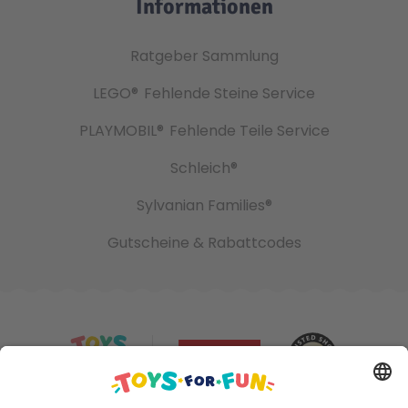
Informationen
Ratgeber Sammlung
LEGO®
Fehlende Steine Service
PLAYMOBIL®
Fehlende Teile Service
Schleich®
Sylvanian Families®
Gutscheine & Rabattcodes