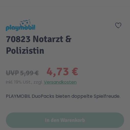
Zum Anfang der Bildgalerie springen
Zur
70823 Notarzt &
Polizistin
4,73 €
UVP
5,99 €
Inkl. 19% USt., zzgl.
Versandkosten
PLAYMOBIL DuoPacks bieten doppelte Spielfreude.
In den Warenkorb