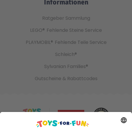
Informationen
Ratgeber Sammlung
LEGO®
Fehlende Steine Service
PLAYMOBIL®
Fehlende Teile Service
Schleich®
Sylvanian Families®
Gutscheine & Rabattcodes