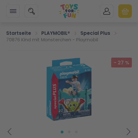
Zur Startseite
SUCHE
MEIN KONTO
WARENK
Minicart
Startseite
PLAYMOBIL®
Special Plus
70876 Kind mit Monsterchen - Playmobil
Zum Ende der Bildgalerie springen
-
27
%