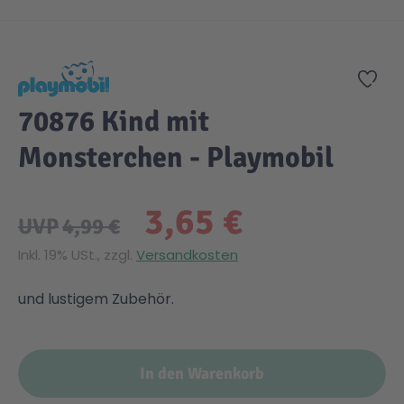
Zum Anfang der Bildgalerie springen
Zur
70876 Kind mit
Monsterchen - Playmobil
3,65 €
UVP
4,99 €
Inkl. 19% USt., zzgl.
Versandkosten
und lustigem Zubehör.
In den Warenkorb