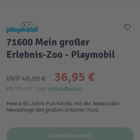
Zum Anfang der Bildgalerie springen
Zur
71600 Mein großer
Erlebnis-Zoo - Playmobil
36,95 €
UVP
49,99 €
Inkl. 19% USt., zzgl.
Versandkosten
Feiere 50 Jahre PLAYMOBIL mit der liebevollen
Neuauflage des großen Erlebnis-Zoos.
In den Warenkorb