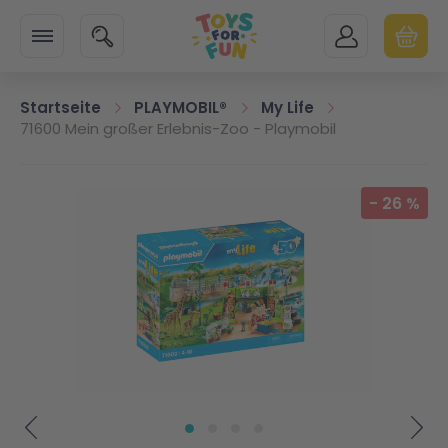
Zur Startseite
SUCHE
MEIN KONTO
WARENK
Minicart
Startseite
PLAYMOBIL®
My Life
71600 Mein großer Erlebnis-Zoo - Playmobil
Zum Ende der Bildgalerie springen
-
26
%