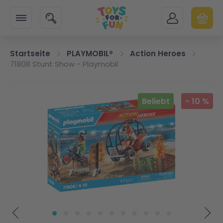
Zur Startseite
SUCHE
MEIN KONTO
WARENK
Minicart
Startseite
PLAYMOBIL®
Action Heroes
71808 Stunt Show - Playmobil
Zum Ende der Bildgalerie springen
Beliebt
-
10
%