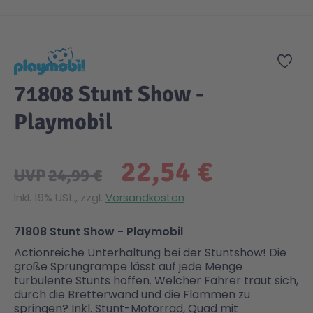
Zum Anfang der Bildgalerie springen
Zur
71808 Stunt Show -
Playmobil
22,54 €
UVP
24,99 €
Inkl. 19% USt., zzgl.
Versandkosten
71808 Stunt Show - Playmobil
Actionreiche Unterhaltung bei der Stuntshow! Die
große Sprungrampe lässt auf jede Menge
turbulente Stunts hoffen. Welcher Fahrer traut sich,
durch die Bretterwand und die Flammen zu
springen? Inkl. Stunt-Motorrad, Quad mit