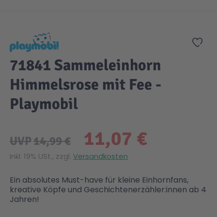
Zum Anfang der Bildgalerie springen
Zur
71841 Sammeleinhorn
Himmelsrose mit Fee -
Playmobil
11,07 €
UVP
14,99 €
Inkl. 19% USt., zzgl.
Versandkosten
Ein absolutes Must-have für kleine Einhornfans,
kreative Köpfe und Geschichtenerzähler:innen ab 4
Jahren!