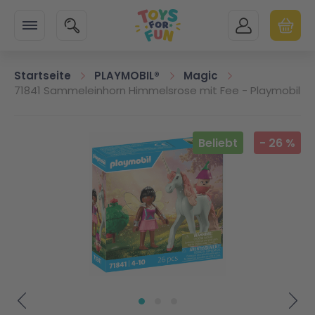
Zur Startseite
SUCHE
MEIN KONTO
WARENK
Minicart
Startseite
PLAYMOBIL®
Magic
71841 Sammeleinhorn Himmelsrose mit Fee - Playmobil
Zum Ende der Bildgalerie springen
Beliebt
-
26
%