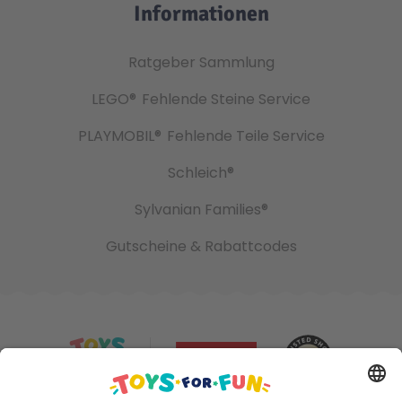
Informationen
Ratgeber Sammlung
LEGO®
Fehlende Steine Service
PLAYMOBIL®
Fehlende Teile Service
Schleich®
Sylvanian Families®
Gutscheine & Rabattcodes