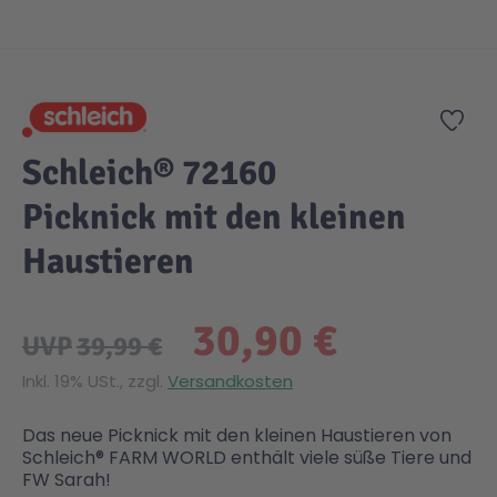
Zum Anfang der Bildgalerie springen
Gesundheit & Pflege
Kinder- & Jugendbücher
Kreativ Spielwaren
Creator
City Life
Zur
Sicherheit
Krimi / Thriller
Kuscheltiere
DC Comics™ Super Heroes
Country
Schleich® 72160
Liebesromane
Puppen & Puppenzubehör
Disney
Fairies
Picknick mit den kleinen
Haustieren
Sachbücher / Wissen
Puzzle & Legespiele
DUPLO®
Family Fun
30,90 €
Zeit & Reise
Holzspielwaren
Friends
Figures
UVP
39,99 €
Inkl. 19% USt., zzgl.
Versandkosten
Elektronische Spielwaren
Jurassic World™
Fun Stars
Das neue Picknick mit den kleinen Haustieren von
Schleich® FARM WORLD enthält viele süße Tiere und
Kreativ
Harry Potter™
Heroes
FW Sarah!