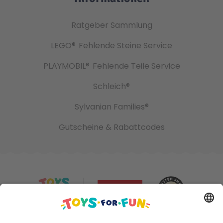
Ratgeber Sammlung
LEGO®
Fehlende Steine Service
PLAYMOBIL®
Fehlende Teile Service
Schleich®
Sylvanian Families®
Gutscheine & Rabattcodes