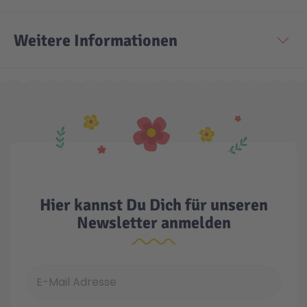
Technic
Spiel-Ei
Weitere Informationen
Aktion
Seltene Artikel
LEGO® Blumen
Hier kannst Du Dich für unseren
Newsletter anmelden
E-Mail Adresse