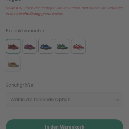
Solltest du nach der richtigen Größe suchen, hilft dir der Größenfinder,
Malen & Zeichnen
Marvel™ Super Heroes
Knights
in der
Beschreibung
gerne weiter!
Produktvarianten
Minecraft™
NOVELMORE
Minifiguren
Sports Action
NINJAGO®
VW
Schuhgröße
Speed Champions
Wiltopia
Schuhgröße
Star Wars™
Aktion
Super Mario
Cars
In den Warenkorb