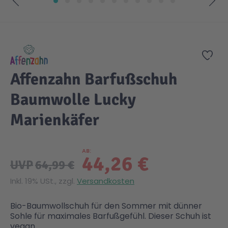
Zum Anfang der Bildgalerie springen
Gesundheit & Pflege
Kinder- & Jugendbücher
Kreativ Spielwaren
Creator
City Life
Zur
Sicherheit
Krimi / Thriller
Kuscheltiere
DC Comics™ Super Heroes
Country
Affenzahn Barfußschuh
Liebesromane
Puppen & Puppenzubehör
Disney
Fairies
Baumwolle Lucky
Marienkäfer
Sachbücher / Wissen
Puzzle & Legespiele
DUPLO®
Family Fun
AB
Zeit & Reise
Holzspielwaren
Friends
Figures
44,26 €
UVP
64,99 €
Inkl. 19% USt., zzgl.
Versandkosten
Elektronische Spielwaren
Jurassic World™
Fun Stars
Bio-Baumwollschuh für den Sommer mit dünner
Sohle für maximales Barfußgefühl. Dieser Schuh ist
Kreativ
Harry Potter™
Heroes
vegan.