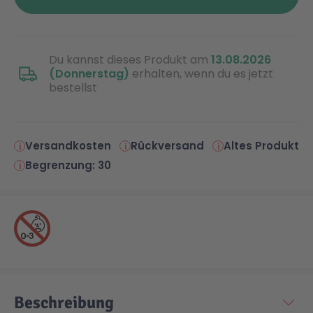
Technic
Spiel-Ei
Du kannst dieses Produkt am
13.08.2026
(Donnerstag)
erhalten, wenn du es jetzt
Aktion
bestellst
Seltene Artikel
Versandkosten
Rückversand
Altes Produkt
Begrenzung: 30
LEGO® Blumen
Beschreibung