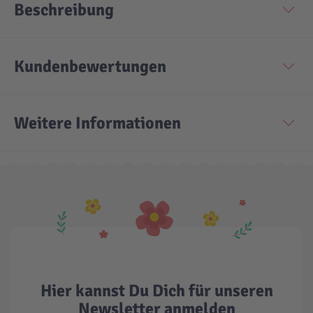
Beschreibung
Technic
Spiel-Ei
Kundenbewertungen
Aktion
Weitere Informationen
Seltene Artikel
LEGO® Blumen
Hier kannst Du Dich für unseren
Newsletter anmelden