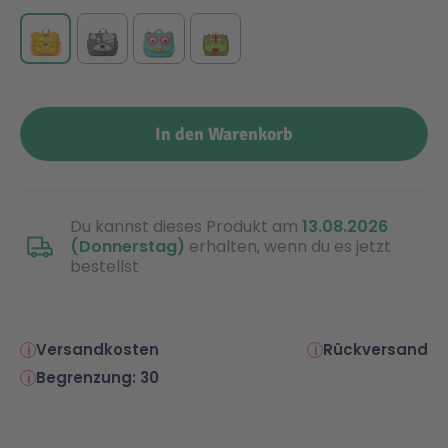
Malen & Zeichnen
Marvel™ Super Heroes
Knights
Minecraft™
NOVELMORE
In den Warenkorb
Minifiguren
Sports Action
Du kannst dieses Produkt am
13.08.2026
NINJAGO®
VW
(Donnerstag)
erhalten, wenn du es jetzt
bestellst
Speed Champions
Wiltopia
Versandkosten
Rückversand
Star Wars™
Aktion
Begrenzung: 30
Super Mario
Cars