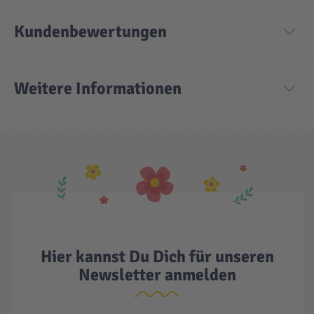
Kundenbewertungen
Technic
Spiel-Ei
Aktion
Weitere Informationen
Seltene Artikel
LEGO® Blumen
Hier kannst Du Dich für unseren
Newsletter anmelden