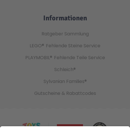
Informationen
Ratgeber Sammlung
LEGO®
Fehlende Steine Service
PLAYMOBIL®
Fehlende Teile Service
Schleich®
Sylvanian Families®
Gutscheine & Rabattcodes