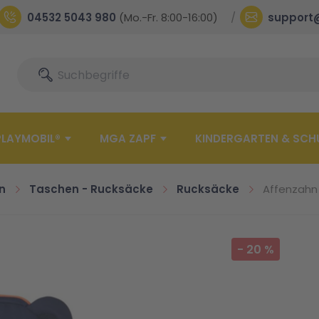
04532 5043 980
(Mo.-Fr. 8:00-16:00)
support
Suche
Suche
PLAYMOBIL®
MGA ZAPF
KINDERGARTEN & SCH
n
Taschen - Rucksäcke
Rucksäcke
Affenzahn 
-
20
%