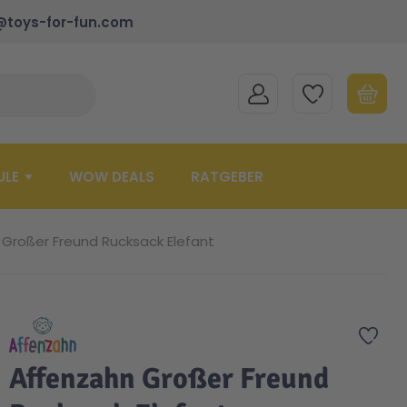
@toys-for-fun.com
MEIN KONTO
MEINE WUNSCHLISTE
WARENK
Suche schließen
Minicart
ULE
WOW DEALS
RATGEBER
Großer Freund Rucksack Elefant
Zur 
Affenzahn Großer Freund