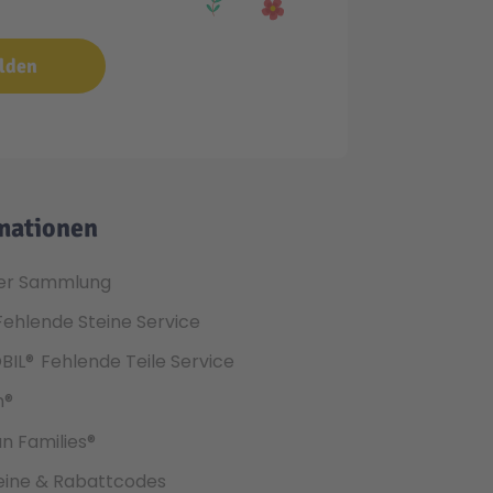
lden
mationen
er Sammlung
Fehlende Steine Service
BIL®
Fehlende Teile Service
h®
an Families®
ine & Rabattcodes