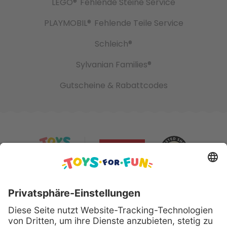
LEGO®
Fehlende Steine Service
PLAYMOBIL®
Fehlende Teile Service
Schleich®
Sylvanian Families®
Gutscheine & Rabattcodes
Sicher bezahlen mit: