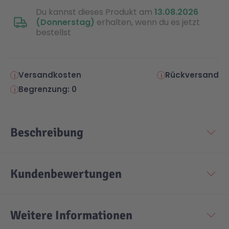
Du kannst dieses Produkt am
13.08.2026
(Donnerstag)
erhalten, wenn du es jetzt
Technic
Spiel-Ei
bestellst
Aktion
Versandkosten
Rückversand
Seltene Artikel
Begrenzung: 0
LEGO® Blumen
Beschreibung
Kundenbewertungen
Weitere Informationen