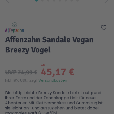
Zum Anfang der Bildgalerie springen
Gesundheit & Pflege
Kinder- & Jugendbücher
Kreativ Spielwaren
Creator
City Life
Zur
Sicherheit
Krimi / Thriller
Kuscheltiere
DC Comics™ Super Heroes
Country
Affenzahn Sandale Vegan
Liebesromane
Puppen & Puppenzubehör
Disney
Fairies
Breezy Vogel
Sachbücher / Wissen
Puzzle & Legespiele
DUPLO®
Family Fun
AB
45,17 €
UVP
74,99 €
Zeit & Reise
Holzspielwaren
Friends
Figures
Inkl. 19% USt., zzgl.
Versandkosten
Die luftig leichte Breezy Sandale bietet aufgrund
Elektronische Spielwaren
Jurassic World™
Fun Stars
ihrer Form und der Zehenkappe Halt für neue
Abenteuer. Mit Klettverschluss und Gummizug ist
sie leicht an- und auszuziehen und bietet dabei
Kreativ
Harry Potter™
Heroes
maximales Barfuß-Gefühl.