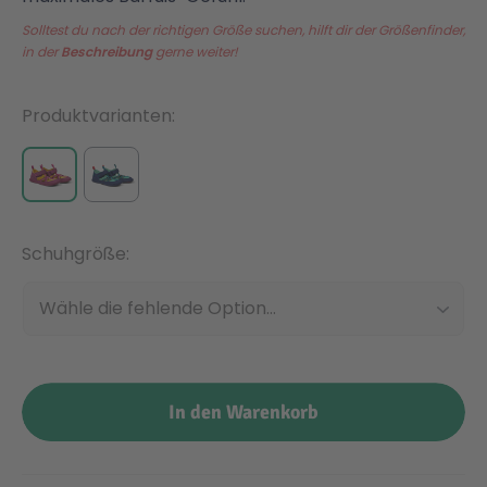
Solltest du nach der richtigen Größe suchen, hilft dir der Größenfinder,
Malen & Zeichnen
Marvel™ Super Heroes
Knights
in der
Beschreibung
gerne weiter!
Produktvarianten
Minecraft™
NOVELMORE
Minifiguren
Sports Action
Schuhgröße
NINJAGO®
VW
Schuhgröße
Speed Champions
Wiltopia
Star Wars™
Aktion
In den Warenkorb
Super Mario
Cars