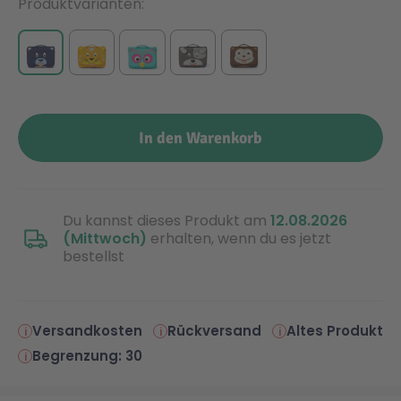
Produktvarianten
Malen & Zeichnen
Marvel™ Super Heroes
Knights
Minecraft™
NOVELMORE
In den Warenkorb
Minifiguren
Sports Action
NINJAGO®
VW
Du kannst dieses Produkt am
12.08.2026
(Mittwoch)
erhalten, wenn du es jetzt
bestellst
Speed Champions
Wiltopia
Star Wars™
Aktion
Versandkosten
Rückversand
Altes Produkt
Begrenzung: 30
Super Mario
Cars