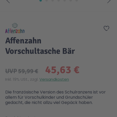
Zum Anfang der Bildgalerie springen
Gesundheit & Pflege
Kinder- & Jugendbücher
Kreativ Spielwaren
Creator
City Life
Zur
Sicherheit
Krimi / Thriller
Kuscheltiere
DC Comics™ Super Heroes
Country
Affenzahn
Liebesromane
Puppen & Puppenzubehör
Disney
Fairies
Vorschultasche Bär
Sachbücher / Wissen
Puzzle & Legespiele
DUPLO®
Family Fun
45,63 €
UVP
59,99 €
Zeit & Reise
Holzspielwaren
Friends
Figures
Inkl. 19% USt., zzgl.
Versandkosten
Die französische Version des Schulranzens ist vor
Elektronische Spielwaren
Jurassic World™
Fun Stars
allem für Vorschulkinder und Grundschüler
gedacht, die nicht allzu viel Gepäck haben.
Kreativ
Harry Potter™
Heroes