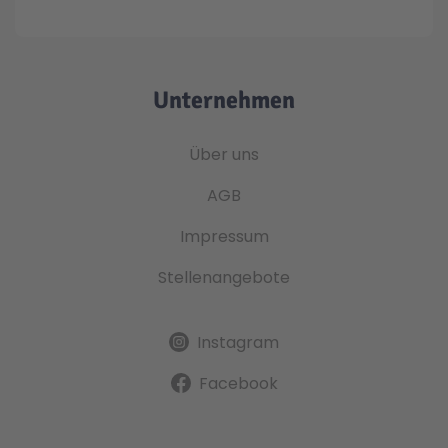
Technic
Spiel-Ei
Unternehmen
Aktion
Über uns
Seltene Artikel
AGB
Impressum
LEGO® Blumen
Stellenangebote
Instagram
Facebook