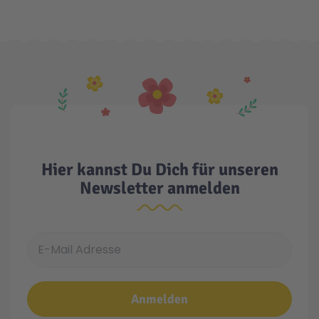
Malen & Zeichnen
Marvel™ Super Heroes
Knights
Minecraft™
NOVELMORE
Minifiguren
Sports Action
Hier kannst Du Dich für unseren
NINJAGO®
VW
Newsletter anmelden
Speed Champions
Wiltopia
E-Mail Adresse
Star Wars™
Aktion
Anmelden
Super Mario
Cars