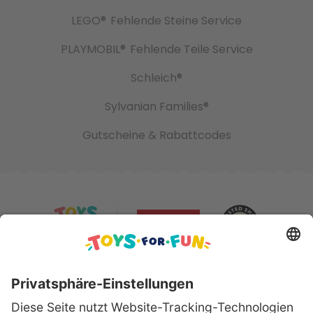
LEGO®
Fehlende Steine Service
PLAYMOBIL®
Fehlende Teile Service
Schleich®
Sylvanian Families®
Gutscheine & Rabattcodes
Sicher bezahlen mit: