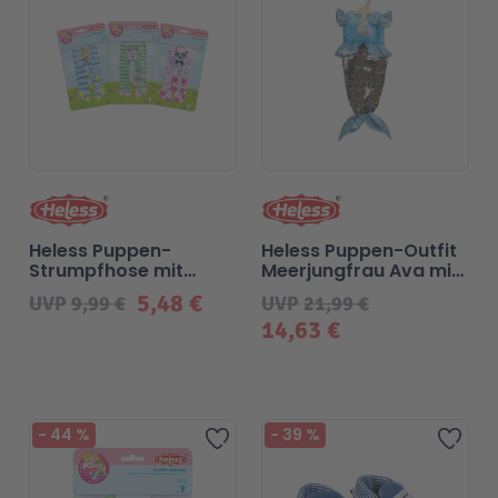
Heless Puppen-
Heless Puppen-Outfit
Strumpfhose mit
Meerjungfrau Ava mit
Söckchen "Lustige
Wendepailletten - Gr.
5,48 €
UVP
9,99 €
UVP
21,99 €
Tiere" - Gr. 35-45 cm
35-45 cm
14,63 €
Blindpack
Beliebt
-
44
%
-
39
%
Zur Wunschliste hinzufügen
Zur 