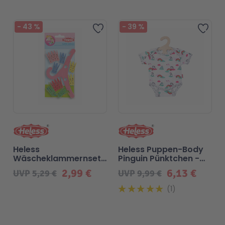
Malen & Zeichnen
Marvel™ Super Heroes
Knights
Beliebt
-
43
%
-
39
%
Zur Wunschliste hinzufügen
Zur 
Minecraft™
NOVELMORE
Minifiguren
Sports Action
NINJAGO®
VW
Heless
Heless Puppen-Body
Speed Champions
Wiltopia
Wäscheklammernset
Pinguin Pünktchen -
20 Stück
Gr. 35-45 cm
2,99 €
6,13 €
UVP
5,29 €
UVP
9,99 €
Star Wars™
Aktion
1
Super Mario
Cars