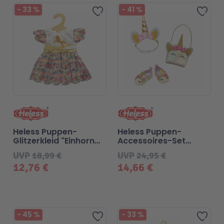
-
33
%
-
41
%
Zur Wunschliste hinzufügen
Zur 
Technic
Spiel-Ei
Aktion
Seltene Artikel
LEGO® Blumen
Heless Puppen-
Heless Puppen-
Glitzerkleid "Einhorn
Accessoires-Set
Goldy" - Gr. 35-45 cm
"Glitzer-Einhorn" - 3-
UVP
18,99 €
UVP
24,95 €
teilig Gr. 38-45 cm
12,76 €
14,66 €
-
45
%
-
33
%
Zur Wunschliste hinzufügen
Zur 