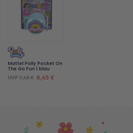
Malen & Zeichnen
Marvel™ Super Heroes
Knights
Minecraft™
NOVELMORE
Minifiguren
Sports Action
Mattel Polly Pocket On
The Go Fun 1 blau
NINJAGO®
VW
6,45 €
UVP
7,49 €
Speed Champions
Wiltopia
Star Wars™
Aktion
Super Mario
Cars