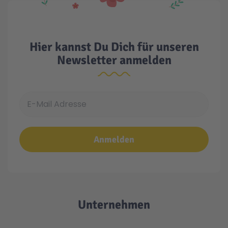
Technic
Spiel-Ei
Hier kannst Du Dich für unseren
Aktion
Newsletter anmelden
Seltene Artikel
E-Mail Adresse
LEGO® Blumen
Anmelden
Unternehmen