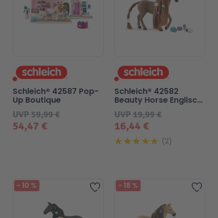
Schleich® 42587 Pop-
Schleich® 42582
Up Boutique
Beauty Horse Englisch
Vollblut Stute
UVP
59,99 €
UVP
19,99 €
54,47 €
16,44 €
2
-
10
%
-
18
%
Zur Wunschliste hinzufügen
Zur 