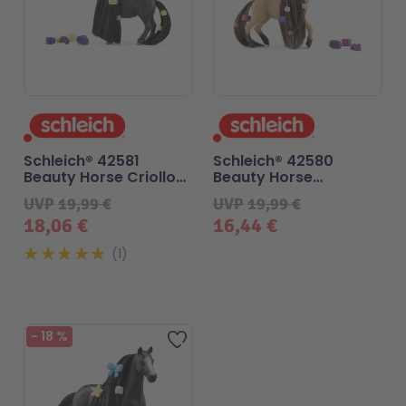
Schleich® 42581
Schleich® 42580
Beauty Horse Criollo
Beauty Horse
Definitivo Stute
Andalusier Stute
UVP
19,99 €
UVP
19,99 €
18,06 €
16,44 €
1
-
18
%
Zur Wunschliste hinzufügen