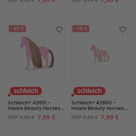
Malen & Zeichnen
Marvel™ Super Heroes
Knights
-
20
%
-
20
%
Zur Wunschliste hinzufügen
Zur 
Minecraft™
NOVELMORE
Minifiguren
Sports Action
NINJAGO®
VW
Speed Champions
Wiltopia
Schleich® 42651 -
Schleich® 42650 -
Haare Beauty Horses
Haare Beauty Horses
Star Wars™
Aktion
Choco
Blond
7,99 €
7,99 €
UVP
9,99 €
UVP
9,99 €
Super Mario
Cars