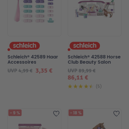
Schleich® 42589 Haar
Schleich® 42588 Horse
Accessoires
Club Beauty Salon
3,35 €
UVP
4,99 €
UVP
89,99 €
86,11 €
5
-
9
%
-
18
%
Zur Wunschliste hinzufügen
Zur 