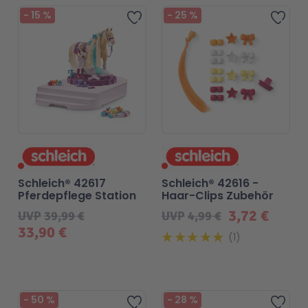
Beliebt
-
15
%
-
25
%
Zur Wunschliste hinzufügen
Zur 
Schleich® 42617
Schleich® 42616 -
Pferdepflege Station
Haar-Clips Zubehör
3,72 €
UVP
39,99 €
UVP
4,99 €
33,90 €
1
Beliebt
-
50
%
-
28
%
Zur Wunschliste hinzufügen
Zur 