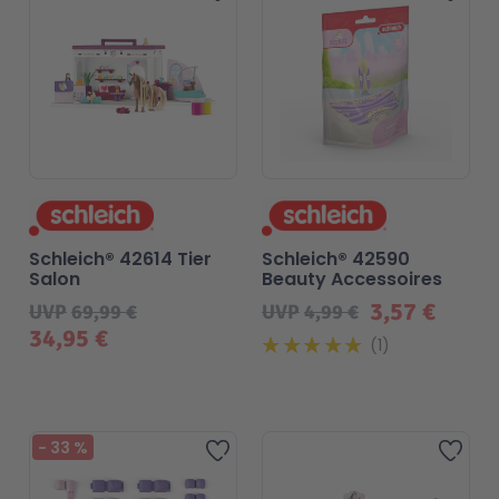
Schleich® 42614 Tier
Schleich® 42590
Salon
Beauty Accessoires
3,57 €
UVP
69,99 €
UVP
4,99 €
34,95 €
1
Beliebt
-
33
%
Zur Wunschliste hinzufügen
Zur 