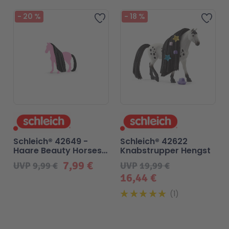
-
20
%
-
18
%
Zur Wunschliste hinzufügen
Zur 
Technic
Spiel-Ei
Aktion
Seltene Artikel
LEGO® Blumen
Schleich® 42649 -
Schleich® 42622
Haare Beauty Horses
Knabstrupper Hengst
Black
7,99 €
UVP
9,99 €
UVP
19,99 €
16,44 €
1