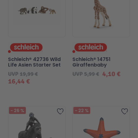
Schleich® 42736 Wild
Schleich® 14751
Life Asien Starter Set
Giraffenbaby
4,10 €
UVP
19,99 €
UVP
5,99 €
16,44 €
-
26
%
-
22
%
Zur Wunschliste hinzufügen
Zur 