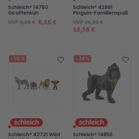
Schleich® 14750
Schleich® 42661
Giraffenkuh
Pinguin-Familienspaß
Malen & Zeichnen
Marvel™ Super Heroes
Knights
6,16 €
UVP
8,99 €
UVP
24,99 €
18,58 €
Minecraft™
NOVELMORE
Minifiguren
Sports Action
-
50
%
-
34
%
Zur Wunschliste hinzufügen
Zur 
NINJAGO®
VW
Speed Champions
Wiltopia
Star Wars™
Aktion
Super Mario
Cars
Schleich® 42721 Wild
Schleich® 14856