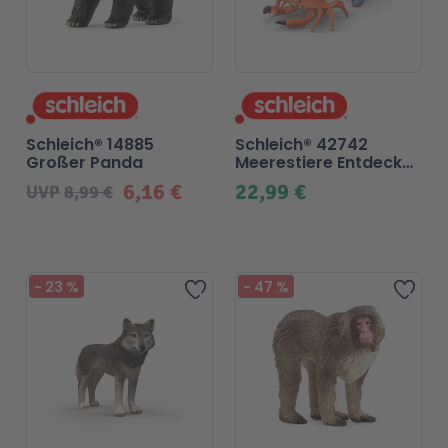
Schleich® 14885
Schleich® 42742
Großer Panda
Meerestiere Entdecker
Set
6,16 €
22,99 €
UVP
8,99 €
-
23
%
-
47
%
Zur Wunschliste hinzufügen
Zur 