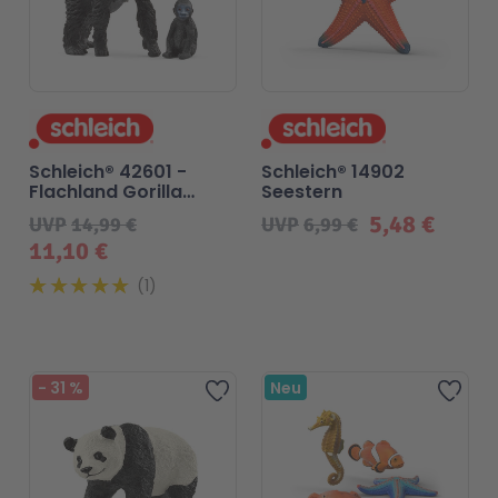
Schleich® 42601 -
Schleich® 14902
Flachland Gorilla
Seestern
Familie
5,48 €
UVP
14,99 €
UVP
6,99 €
11,10 €
1
-
31
%
Neu
Zur Wunschliste hinzufügen
Zur 