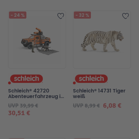
-
24
%
-
32
%
Zur Wunschliste hinzufügen
Zur 
Schleich® 42720
Schleich® 14731 Tiger
Abenteuerfahrzeug im
weiß
Dschungel
6,08 €
UVP
39,99 €
UVP
8,99 €
30,51 €