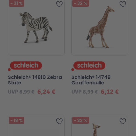
-
31
%
-
32
%
Zur Wunschliste hinzufügen
Zur 
Schleich® 14810 Zebra
Schleich® 14749
Stute
Giraffenbulle
6,24 €
6,12 €
UVP
8,99 €
UVP
8,99 €
-
18
%
-
32
%
Zur Wunschliste hinzufügen
Zur 