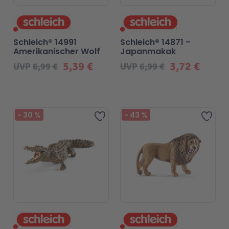
Schleich® 14991
Schleich® 14871 -
Amerikanischer Wolf
Japanmakak
5,39 €
3,72 €
UVP
6,99 €
UVP
6,99 €
-
30
%
-
43
%
Zur Wunschliste hinzufügen
Zur 