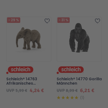
-
29
%
-
31
%
Zur Wunschliste hinzufügen
Zur 
Schleich® 14763
Schleich® 14770 Gorilla
Afrikanisches
Männchen
Elefantenbaby
4,24 €
6,21 €
UVP
5,99 €
UVP
8,99 €
1