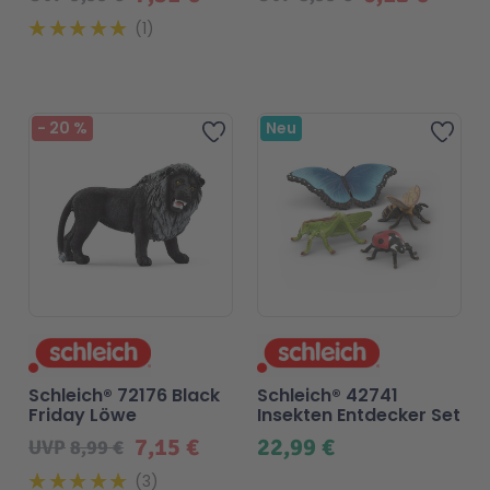
1
Beliebt
-
20
%
Neu
Zur Wunschliste hinzufügen
Zur 
Schleich® 72176 Black
Schleich® 42741
Friday Löwe
Insekten Entdecker Set
7,15 €
22,99 €
UVP
8,99 €
3