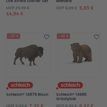
Life Afrika Starter Set
Mandrill
5,93 €
UVP
29,99 €
UVP
8,99 €
Technic
Spiel-Ei
14,94 €
Aktion
-
27
%
-
32
%
Zur Wunschliste hinzufügen
Zur 
Seltene Artikel
LEGO® Blumen
Schleich® 14879 Bison
Schleich® 14685
Grizzlybär
7,31 €
6,12 €
UVP
9,99 €
UVP
8,99 €