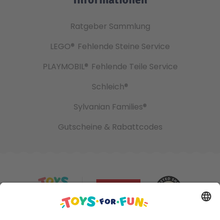
Ratgeber Sammlung
LEGO®
Fehlende Steine Service
PLAYMOBIL®
Fehlende Teile Service
Schleich®
Sylvanian Families®
Gutscheine & Rabattcodes