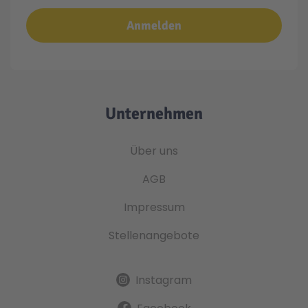
Anmelden
Technic
Spiel-Ei
Aktion
Unternehmen
Seltene Artikel
Über uns
LEGO® Blumen
AGB
Impressum
Stellenangebote
Instagram