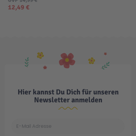
12,49 €
Malen & Zeichnen
Marvel™ Super Heroes
Knights
Minecraft™
NOVELMORE
Minifiguren
Sports Action
NINJAGO®
VW
Hier kannst Du Dich für unseren
Speed Champions
Wiltopia
Newsletter anmelden
Star Wars™
Aktion
E-Mail Adresse
Super Mario
Cars