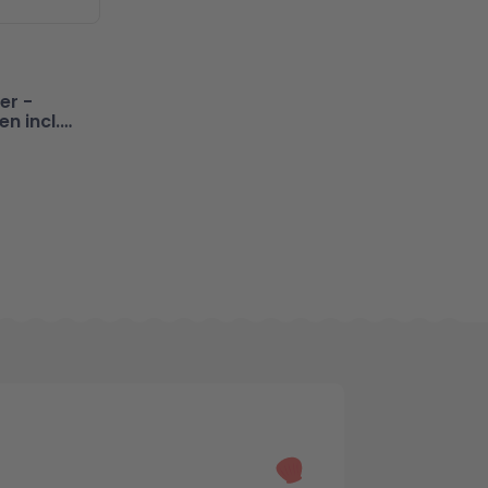
er -
n incl.