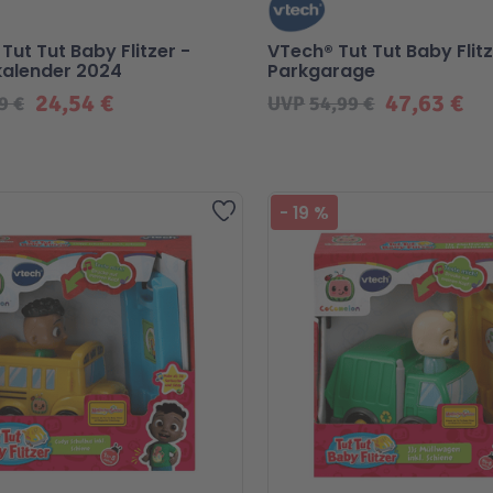
Tut Tut Baby Flitzer -
VTech® Tut Tut Baby Flitz
alender 2024
Parkgarage
24,54 €
47,63 €
9 €
UVP
54,99 €
ebt
Beliebt
Zur Wunschliste hinzufügen
-
19
%