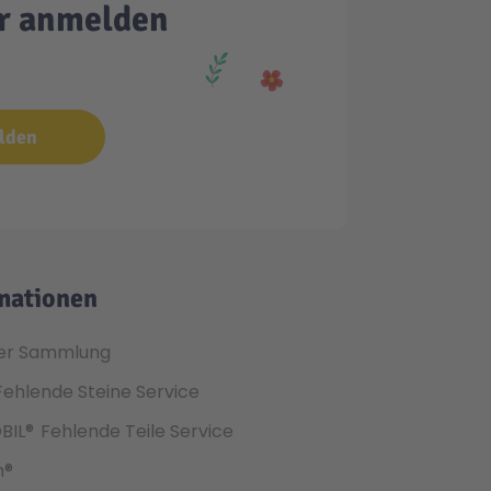
er anmelden
lden
mationen
er Sammlung
Fehlende Steine Service
BIL®
Fehlende Teile Service
h®