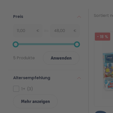
Sortiert 
Preis
€
Bis
€
Von
Beli
-
18
%
5 Produkte
Anwenden
Altersempfehlung
1+
3
Mehr anzeigen