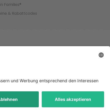
an Families®
ine & Rabattcodes
jeweiligen
lten