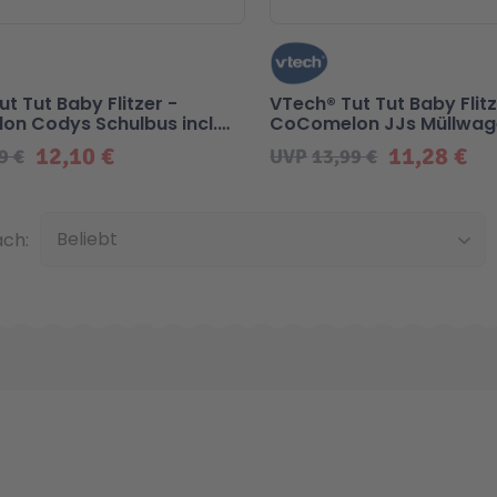
t Tut Baby Flitzer -
VTech® Tut Tut Baby Flitz
n Codys Schulbus incl.
CoComelon JJs Müllwage
Schiene
12,10 €
11,28 €
9 €
UVP
13,99 €
Unten
ach: