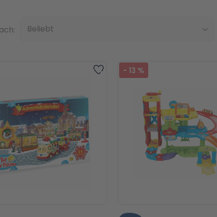
Top
nach:
ebt
Zur Wunschliste hinzufügen
-
13
%