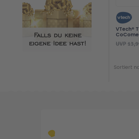
VTech® Tu
CoComelo
Schiene
UVP
13,9
Sortiert n