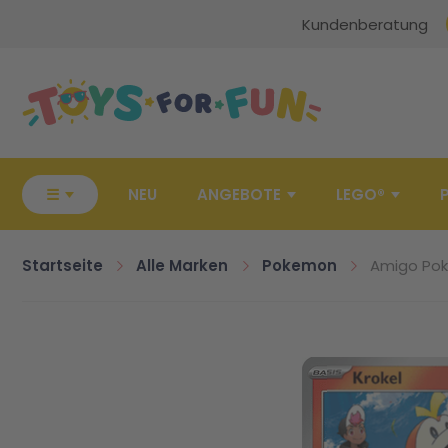
Kundenberatung
Zur Startseite
☰
NEU
ANGEBOTE
LEGO®
Startseite
Alle Marken
Pokemon
Amigo Poké
Zum Ende der Bildgalerie springen