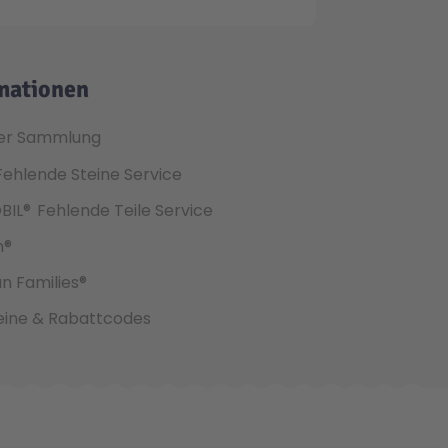
mationen
er Sammlung
Fehlende Steine Service
BIL®
Fehlende Teile Service
h®
an Families®
ine & Rabattcodes