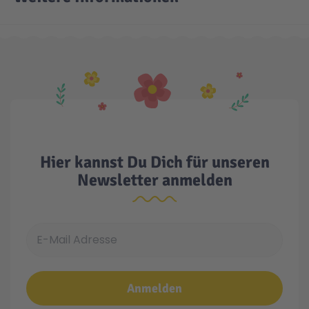
Technic
Spiel-Ei
Aktion
Seltene Artikel
Hier kannst Du Dich für unseren
LEGO® Blumen
Newsletter anmelden
E-Mail Adresse
Anmelden