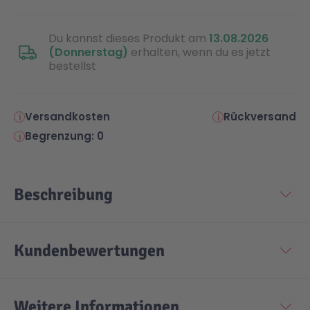
Malen & Zeichnen
Marvel™ Super Heroes
Knights
Du kannst dieses Produkt am
13.08.2026
(Donnerstag)
erhalten, wenn du es jetzt
bestellst
Minecraft™
NOVELMORE
Versandkosten
Rückversand
Minifiguren
Sports Action
Begrenzung: 0
NINJAGO®
VW
Beschreibung
Speed Champions
Wiltopia
Kundenbewertungen
Star Wars™
Aktion
Super Mario
Cars
Weitere Informationen