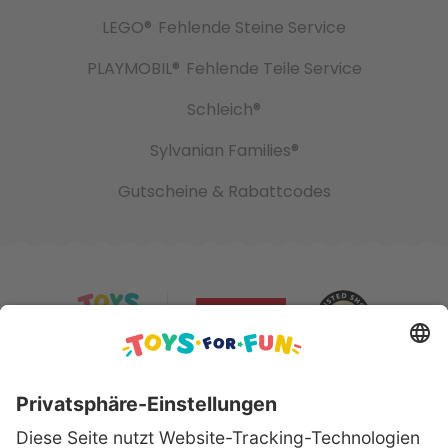
LEGO®
Fehlende Steine Service
PLAYMOBIL®
Fehlende Teile Service
Schleich®
Sylvanian Families®
Gutscheine & Rabattcodes
Sicher bezahlen mit: