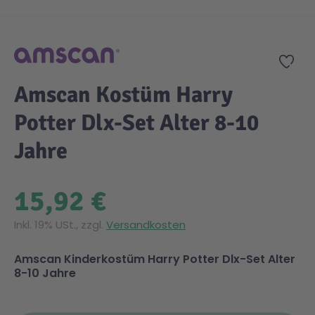
Zum Anfang der Bildgalerie springen
Gesundheit & Pflege
Kinder- & Jugendbücher
Kreativ Spielwaren
Creator
City Life
Zur
Sicherheit
Krimi / Thriller
Kuscheltiere
DC Comics™ Super Heroes
Country
Amscan Kostüm Harry
Potter Dlx-Set Alter 8-10
Liebesromane
Puppen & Puppenzubehör
Disney
Fairies
Jahre
Sachbücher / Wissen
Puzzle & Legespiele
DUPLO®
Family Fun
15,92 €
Zeit & Reise
Holzspielwaren
Friends
Figures
Inkl. 19% USt., zzgl.
Versandkosten
Elektronische Spielwaren
Jurassic World™
Fun Stars
Amscan Kinderkostüm Harry Potter Dlx-Set Alter
8-10 Jahre
Kreativ
Harry Potter™
Heroes