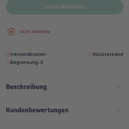
In den Warenkorb
Malen & Zeichnen
Marvel™ Super Heroes
Knights
Nicht lieferbar
Minecraft™
NOVELMORE
Minifiguren
Sports Action
Versandkosten
Rückversand
Begrenzung: 0
NINJAGO®
VW
Beschreibung
Speed Champions
Wiltopia
Star Wars™
Aktion
Kundenbewertungen
Super Mario
Cars