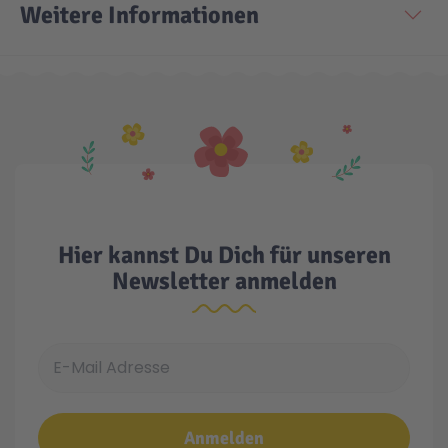
Weitere Informationen
Technic
Spiel-Ei
Aktion
Seltene Artikel
LEGO® Blumen
Hier kannst Du Dich für unseren
Newsletter anmelden
E-Mail Adresse
Anmelden