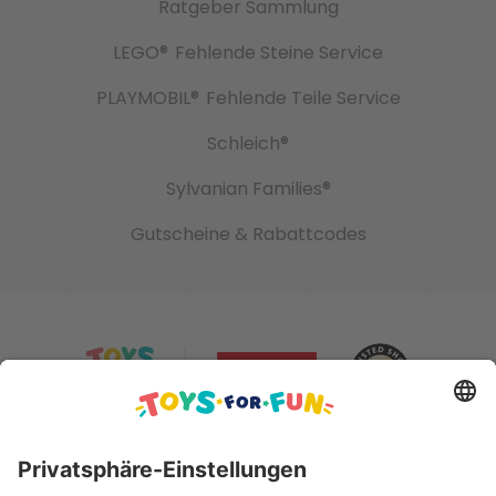
Ratgeber Sammlung
LEGO®
Fehlende Steine Service
PLAYMOBIL®
Fehlende Teile Service
Schleich®
Sylvanian Families®
Gutscheine & Rabattcodes
Sicher bezahlen mit: