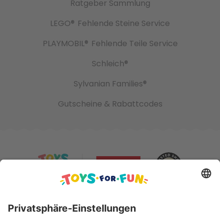
Ratgeber Sammlung
LEGO®
Fehlende Steine Service
PLAYMOBIL®
Fehlende Teile Service
Schleich®
Sylvanian Families®
Gutscheine & Rabattcodes
Sicher bezahlen mit: