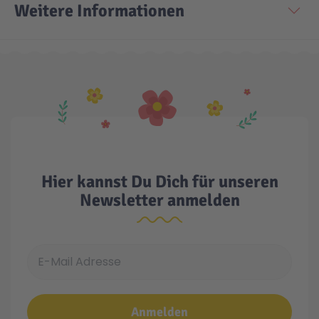
Weitere Informationen
Technic
Spiel-Ei
Aktion
Seltene Artikel
LEGO® Blumen
Hier kannst Du Dich für unseren
Newsletter anmelden
E-Mail Adresse
Anmelden