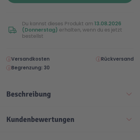
Malen & Zeichnen
Marvel™ Super Heroes
Knights
Du kannst dieses Produkt am
13.08.2026
(Donnerstag)
erhalten, wenn du es jetzt
Minecraft™
NOVELMORE
bestellst
Minifiguren
Sports Action
Versandkosten
Rückversand
Begrenzung: 30
NINJAGO®
VW
Beschreibung
Speed Champions
Wiltopia
Star Wars™
Aktion
Kundenbewertungen
Super Mario
Cars