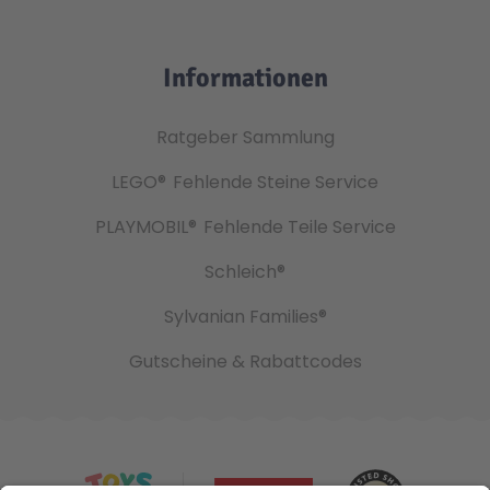
Informationen
Ratgeber Sammlung
LEGO®
Fehlende Steine Service
PLAYMOBIL®
Fehlende Teile Service
Schleich®
Sylvanian Families®
Gutscheine & Rabattcodes