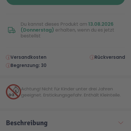
Malen & Zeichnen
Marvel™ Super Heroes
Knights
Du kannst dieses Produkt am
13.08.2026
(Donnerstag)
erhalten, wenn du es jetzt
Minecraft™
NOVELMORE
bestellst
Minifiguren
Sports Action
Versandkosten
Rückversand
Begrenzung: 30
NINJAGO®
VW
Speed Champions
Wiltopia
Achtung! Nicht für Kinder unter drei Jahren
geeignet. Erstickungsgefahr. Enthält Kleinteile.
Star Wars™
Aktion
Beschreibung
Super Mario
Cars