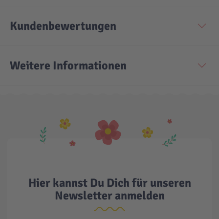
Technic
Spiel-Ei
Kundenbewertungen
Aktion
Weitere Informationen
Seltene Artikel
LEGO® Blumen
Hier kannst Du Dich für unseren
Newsletter anmelden