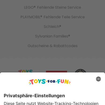
LEGO®
Fehlende Steine Service
PLAYMOBIL®
Fehlende Teile Service
Schleich®
Sylvanian Families®
Gutscheine & Rabattcodes
Sicher bezahlen mit: