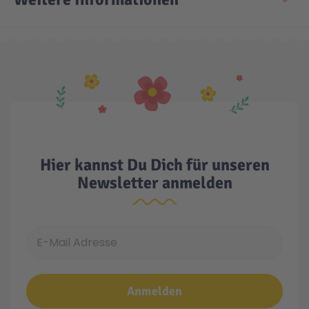
Technic
Spiel-Ei
Aktion
Seltene Artikel
Hier kannst Du Dich für unseren
LEGO® Blumen
Newsletter anmelden
E-Mail Adresse
Anmelden