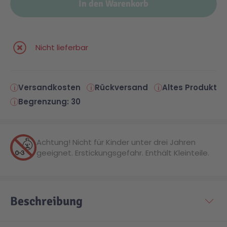
In den Warenkorb
Malen & Zeichnen
Marvel™ Super Heroes
Knights
Nicht lieferbar
Minecraft™
NOVELMORE
Versandkosten
Rückversand
Altes Produkt
Minifiguren
Sports Action
Begrenzung: 30
NINJAGO®
VW
Achtung! Nicht für Kinder unter drei Jahren
geeignet. Erstickungsgefahr. Enthält Kleinteile.
Speed Champions
Wiltopia
Star Wars™
Aktion
Beschreibung
Super Mario
Cars