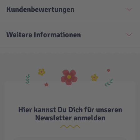
Kundenbewertungen
Technic
Spiel-Ei
Weitere Informationen
Aktion
Seltene Artikel
LEGO® Blumen
Hier kannst Du Dich für unseren
Newsletter anmelden