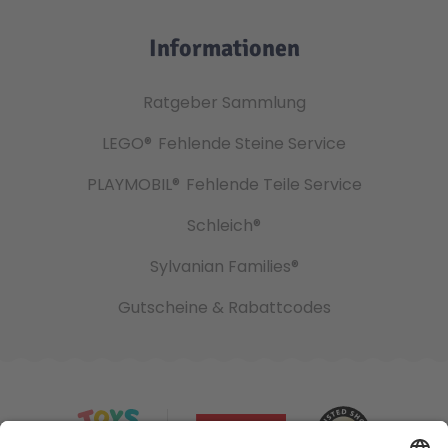
Informationen
Ratgeber Sammlung
LEGO®
Fehlende Steine Service
PLAYMOBIL®
Fehlende Teile Service
Schleich®
Sylvanian Families®
Gutscheine & Rabattcodes