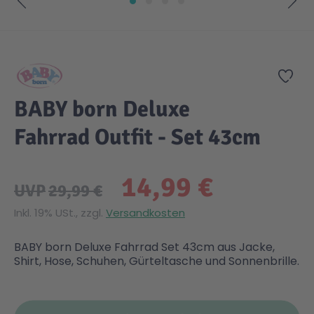
Zum Anfang der Bildgalerie springen
Gesundheit & Pflege
Kinder- & Jugendbücher
Kreativ Spielwaren
Creator
City Life
Zur
Sicherheit
Krimi / Thriller
Kuscheltiere
DC Comics™ Super Heroes
Country
BABY born Deluxe
Liebesromane
Puppen & Puppenzubehör
Disney
Fairies
Fahrrad Outfit - Set 43cm
Sachbücher / Wissen
Puzzle & Legespiele
DUPLO®
Family Fun
14,99 €
UVP
29,99 €
Zeit & Reise
Holzspielwaren
Friends
Figures
Inkl. 19% USt., zzgl.
Versandkosten
BABY born Deluxe Fahrrad Set 43cm aus Jacke,
Elektronische Spielwaren
Jurassic World™
Fun Stars
Shirt, Hose, Schuhen, Gürteltasche und Sonnenbrille.
Kreativ
Harry Potter™
Heroes