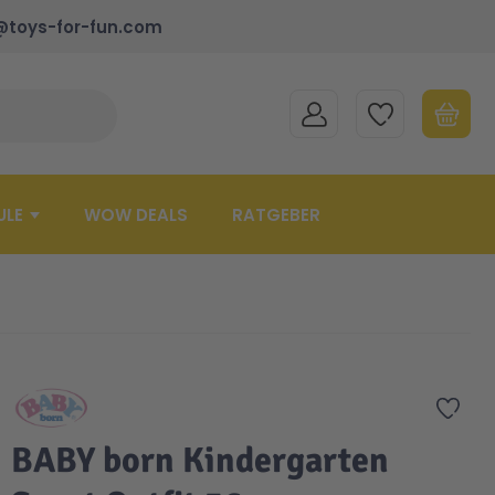
@toys-for-fun.com
MEIN KONTO
MEINE WUNSCHLISTE
WARENK
Suche schließen
Minicart
ULE
WOW DEALS
RATGEBER
Zur 
BABY born Kindergarten