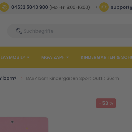
04532 5043 980
(Mo.-Fr. 8:00-16:00)
support
Suche
Suche
PLAYMOBIL®
MGA ZAPF
KINDERGARTEN & SCH
Y born®
BABY born Kindergarten Sport Outfit 36cm
-
53
%