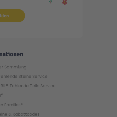
lden
mationen
er Sammlung
Fehlende Steine Service
BIL®
Fehlende Teile Service
h®
an Families®
ine & Rabattcodes