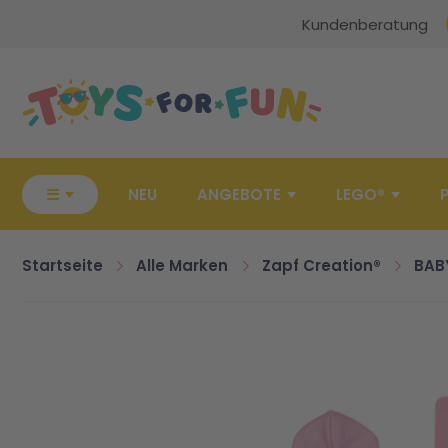
Kundenberatung
Zur Startseite
☰
NEU
ANGEBOTE
LEGO®
Startseite
Alle Marken
Zapf Creation®
BAB
Zum Ende der Bildgalerie springen