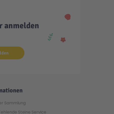
er anmelden
lden
mationen
er Sammlung
Fehlende Steine Service