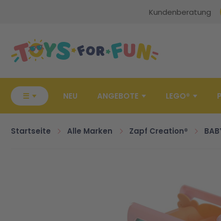
Kundenberatung
Zur Startseite
☰
NEU
ANGEBOTE
LEGO®
Startseite
Alle Marken
Zapf Creation®
BAB
Zum Ende der Bildgalerie springen