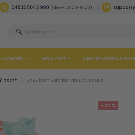
04532 5043 980
(Mo.-Fr. 8:00-16:00)
support
Suche
Suche
PLAYMOBIL®
MGA ZAPF
KINDERGARTEN & SCH
Y born®
BABY born Surprise Mini Babies Bus
-
20
%