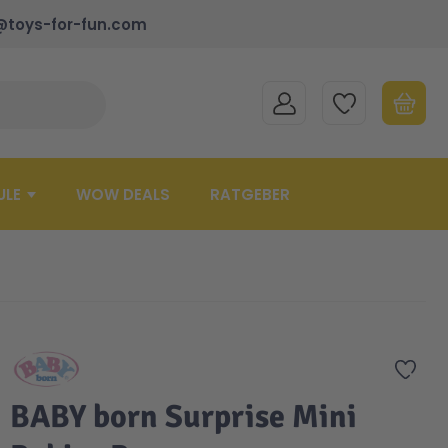
@toys-for-fun.com
MEIN KONTO
MEINE WUNSCHLISTE
WARENK
Suche schließen
Minicart
ULE
WOW DEALS
RATGEBER
Zur 
BABY born Surprise Mini