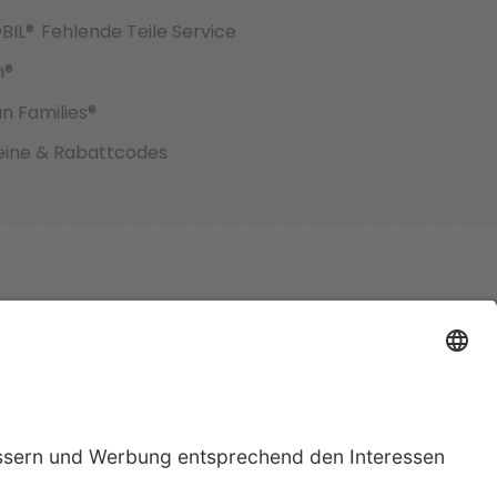
BIL®
Fehlende Teile Service
h®
an Families®
ine & Rabattcodes