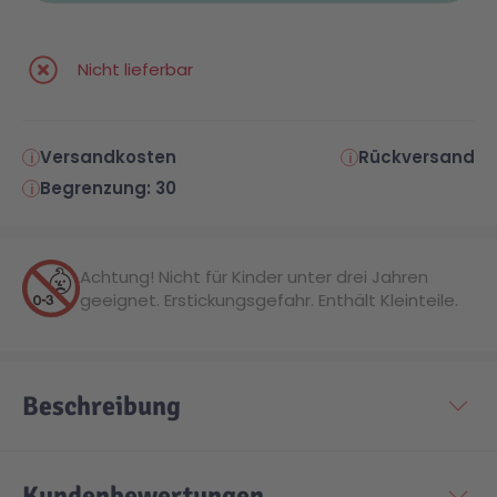
Malen & Zeichnen
Marvel™ Super Heroes
Knights
Nicht lieferbar
Minecraft™
NOVELMORE
Versandkosten
Rückversand
Begrenzung: 30
Minifiguren
Sports Action
NINJAGO®
VW
Achtung! Nicht für Kinder unter drei Jahren
geeignet. Erstickungsgefahr. Enthält Kleinteile.
Speed Champions
Wiltopia
Beschreibung
Star Wars™
Aktion
Super Mario
Cars
Kundenbewertungen