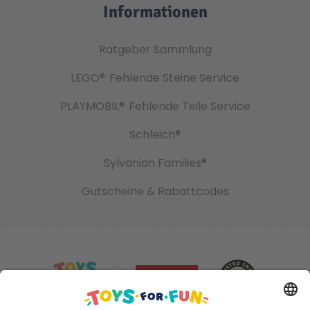
Informationen
Ratgeber Sammlung
LEGO®
Fehlende Steine Service
PLAYMOBIL®
Fehlende Teile Service
Schleich®
Sylvanian Families®
Gutscheine & Rabattcodes