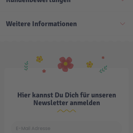
Technic
Spiel-Ei
Weitere Informationen
Aktion
Seltene Artikel
LEGO® Blumen
Hier kannst Du Dich für unseren
Newsletter anmelden
E-Mail Adresse