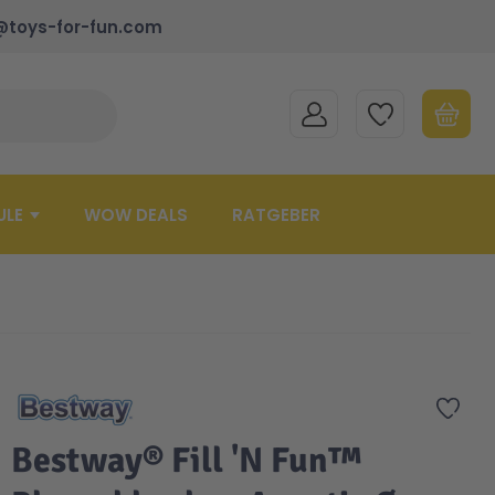
@toys-for-fun.com
MEIN KONTO
MEINE WUNSCHLISTE
WARENK
Suche schließen
Minicart
ULE
WOW DEALS
RATGEBER
Zur 
Bestway® Fill 'N Fun™