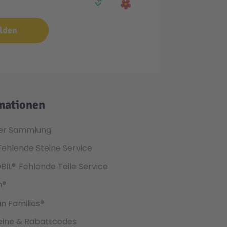
lden
mationen
er Sammlung
Fehlende Steine Service
BIL®
Fehlende Teile Service
h®
an Families®
ine & Rabattcodes