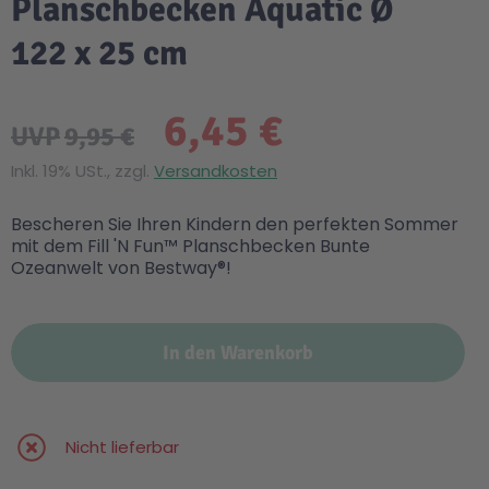
Planschbecken Aquatic Ø
122 x 25 cm
6,45 €
UVP
9,95 €
Inkl. 19% USt., zzgl.
Versandkosten
Bescheren Sie Ihren Kindern den perfekten Sommer
mit dem Fill 'N Fun™ Planschbecken Bunte
Ozeanwelt von Bestway®!
In den Warenkorb
Nicht lieferbar