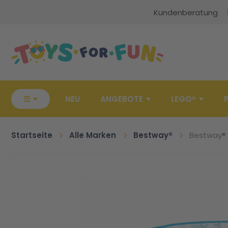
Kundenberatung
Zur Startseite
☰
NEU
ANGEBOTE
LEGO®
Startseite
Alle Marken
Bestway®
Bestway® F
Zum Ende der Bildgalerie springen