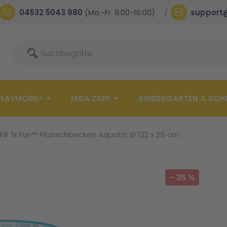
04532 5043 980
(Mo.-Fr. 8:00-16:00)
support
Suche
Suche
PLAYMOBIL®
MGA ZAPF
KINDERGARTEN & SCH
ill 'N Fun™ Planschbecken Aquatic Ø 122 x 25 cm
-
35
%