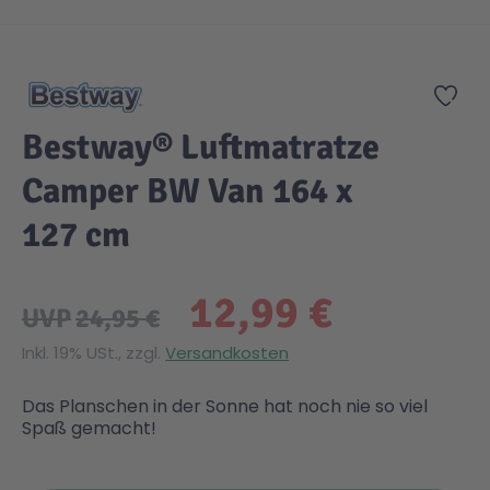
Zum Anfang der Bildgalerie springen
Gesundheit & Pflege
Kinder- & Jugendbücher
Kreativ Spielwaren
Creator
City Life
Zur
Sicherheit
Krimi / Thriller
Kuscheltiere
DC Comics™ Super Heroes
Country
Bestway® Luftmatratze
Camper BW Van 164 x
Liebesromane
Puppen & Puppenzubehör
Disney
Fairies
127 cm
Sachbücher / Wissen
Puzzle & Legespiele
DUPLO®
Family Fun
12,99 €
UVP
24,95 €
Zeit & Reise
Holzspielwaren
Friends
Figures
Inkl. 19% USt., zzgl.
Versandkosten
Elektronische Spielwaren
Jurassic World™
Fun Stars
Das Planschen in der Sonne hat noch nie so viel
Spaß gemacht!
Kreativ
Harry Potter™
Heroes