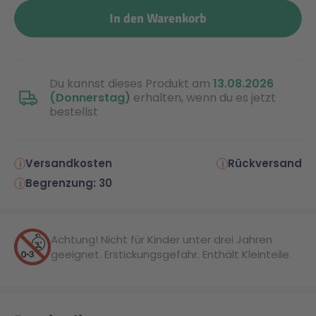
In den Warenkorb
Malen & Zeichnen
Marvel™ Super Heroes
Knights
Minecraft™
NOVELMORE
Du kannst dieses Produkt am
13.08.2026
(Donnerstag)
erhalten, wenn du es jetzt
bestellst
Minifiguren
Sports Action
Versandkosten
Rückversand
NINJAGO®
VW
Begrenzung: 30
Speed Champions
Wiltopia
Achtung! Nicht für Kinder unter drei Jahren
geeignet. Erstickungsgefahr. Enthält Kleinteile.
Star Wars™
Aktion
Super Mario
Cars