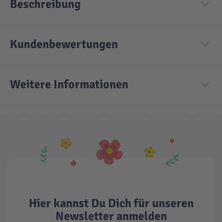
Beschreibung
Technic
Spiel-Ei
Kundenbewertungen
Aktion
Weitere Informationen
Seltene Artikel
LEGO® Blumen
Hier kannst Du Dich für unseren
Newsletter anmelden