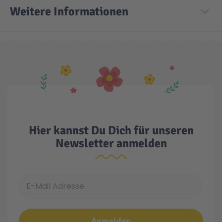
Weitere Informationen
Technic
Spiel-Ei
Aktion
Seltene Artikel
LEGO® Blumen
Hier kannst Du Dich für unseren
Newsletter anmelden
E-Mail Adresse
Anmelden