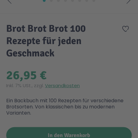
Zum Anfang der Bildgalerie springen
Gesundheit & Pflege
Kinder- & Jugendbücher
Kreativ Spielwaren
Creator
City Life
Brot Brot Brot 100
Zur
Sicherheit
Krimi / Thriller
Kuscheltiere
DC Comics™ Super Heroes
Country
Rezepte für jeden
Geschmack
Liebesromane
Puppen & Puppenzubehör
Disney
Fairies
26,95 €
Sachbücher / Wissen
Puzzle & Legespiele
DUPLO®
Family Fun
Inkl. 7% USt., zzgl.
Versandkosten
Zeit & Reise
Holzspielwaren
Friends
Figures
Ein Backbuch mit 100 Rezepten für verschiedene
Brotsorten. Von klassischen bis zu modernen
Varianten.
Elektronische Spielwaren
Jurassic World™
Fun Stars
Kreativ
Harry Potter™
Heroes
In den Warenkorb