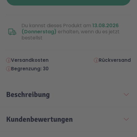
Malen & Zeichnen
Marvel™ Super Heroes
Knights
Du kannst dieses Produkt am
13.08.2026
(Donnerstag)
erhalten, wenn du es jetzt
Minecraft™
NOVELMORE
bestellst
Minifiguren
Sports Action
Versandkosten
Rückversand
Begrenzung: 30
NINJAGO®
VW
Speed Champions
Wiltopia
Beschreibung
Star Wars™
Aktion
Kundenbewertungen
Super Mario
Cars