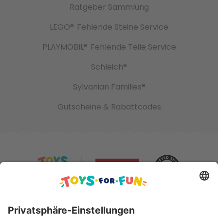
Ratgeber Sammlung
LEGO®
Fehlende Steine Service
PLAYMOBIL®
Fehlende Teile Service
Schleich®
Sylvanian Families®
Gutscheine & Rabattcodes
Sicher bezahlen mit: