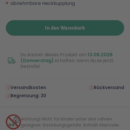
abnehmbare Heckkupplung
Malen & Zeichnen
Marvel™ Super Heroes
Knights
In den Warenkorb
Minecraft™
NOVELMORE
Minifiguren
Sports Action
Du kannst dieses Produkt am
13.08.2026
(Donnerstag)
erhalten, wenn du es jetzt
bestellst
NINJAGO®
VW
Versandkosten
Rückversand
Speed Champions
Wiltopia
Begrenzung: 30
Star Wars™
Aktion
Achtung! Nicht für Kinder unter drei Jahren
Super Mario
Cars
geeignet. Erstickungsgefahr. Enthält Kleinteile.