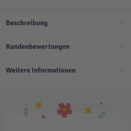
Technic
Spiel-Ei
Beschreibung
Aktion
Kundenbewertungen
Seltene Artikel
Weitere Informationen
LEGO® Blumen