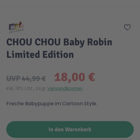
Zum Anfang der Bildgalerie springen
Zur
CHOU CHOU Baby Robin
Limited Edition
18,00 €
UVP
44,99 €
Inkl. 19% USt., zzgl.
Versandkosten
Freche Babypuppe im Cartoon Style.
In den Warenkorb