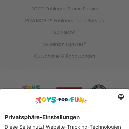
LEGO®
Fehlende Steine Service
PLAYMOBIL®
Fehlende Teile Service
Schleich®
Sylvanian Families®
Gutscheine & Rabattcodes
Sicher bezahlen mit: