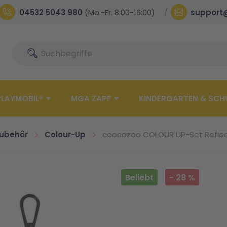
04532 5043 980
(Mo.-Fr. 8:00-16:00)
support
Suche
Suche
PLAYMOBIL®
MGA ZAPF
KINDERGARTEN & SCH
ubehör
Colour-Up
coocazoo COLOUR UP-Set Reflect
Beliebt
-
28
%