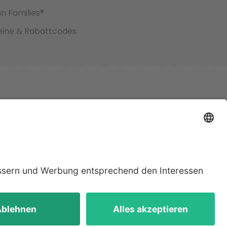
an Families®
ine & Rabattcodes
jeweiligen
lten