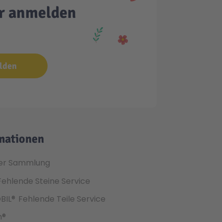
er anmelden
lden
mationen
er Sammlung
Fehlende Steine Service
BIL®
Fehlende Teile Service
h®