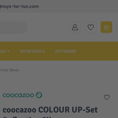
@toys-for-fun.com
MEIN KONTO
MEINE WUNSCHLISTE
WARENK
Suche schließen
Minicart
ULE
WOW DEALS
RATGEBER
ive Silver
Zur 
coocazoo COLOUR UP-Set