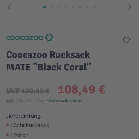
Zum Anfang der Bildgalerie springen
Zur
Coocazoo Rucksack
MATE "Black Coral"
108,49 €
UVP
129,00 €
Inkl. 19% USt., zzgl.
Versandkosten
Lieferumfang
1 Schulrucksack
1 Patch