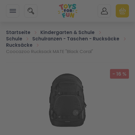
Zur Startseite
SUCHE
MEIN KONTO
WARENK
Minicart
Startseite
Kindergarten & Schule
Schule
Schulranzen - Taschen - Rucksäcke
Rucksäcke
Coocazoo Rucksack MATE "Black Coral"
Zum Ende der Bildgalerie springen
-
16
%