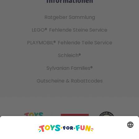
Informationen
Ratgeber Sammlung
LEGO®
Fehlende Steine Service
PLAYMOBIL®
Fehlende Teile Service
Schleich®
Sylvanian Families®
Gutscheine & Rabattcodes