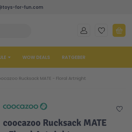
@toys-for-fun.com
MEIN KONTO
MEINE WUNSCHLISTE
WARENK
Suche schließen
Minicart
ULE
WOW DEALS
RATGEBER
ocazoo Rucksack MATE - Floral Artnight
Zur 
coocazoo Rucksack MATE