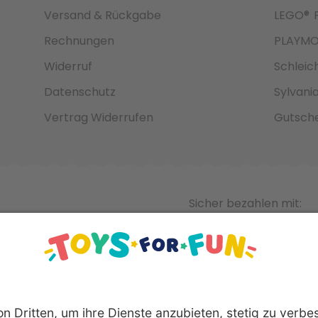
Versand & Rückgabe
LEGO®
Rechnungen
PLAYMO
Widerruf
Schleic
Datenschutz
Sylvani
Vertrag Widerrufen
Gutsche
Sicher bezahlen mit: