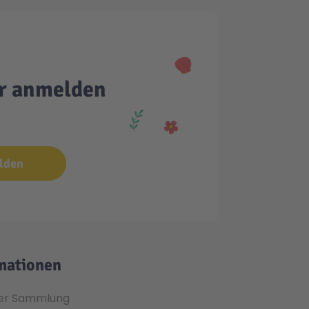
er anmelden
lden
mationen
er Sammlung