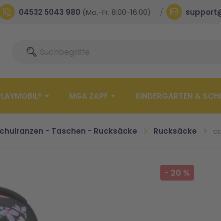
04532 5043 980
(Mo.-Fr. 8:00-16:00)
support
Suche
Suche
PLAYMOBIL®
MGA ZAPF
KINDERGARTEN & SCH
chulranzen - Taschen - Rucksäcke
Rucksäcke
co
-
20
%