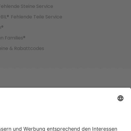
Fehlende Steine Service
BIL®
Fehlende Teile Service
h®
an Families®
ine & Rabattcodes