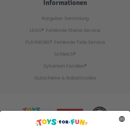
Informationen
Ratgeber Sammlung
LEGO®
Fehlende Steine Service
PLAYMOBIL®
Fehlende Teile Service
Schleich®
Sylvanian Families®
Gutscheine & Rabattcodes