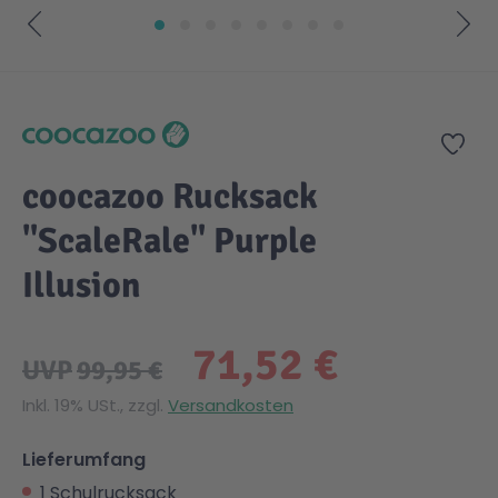
Zum Anfang der Bildgalerie springen
Zur
coocazoo Rucksack
"ScaleRale" Purple
Illusion
71,52 €
UVP
99,95 €
Inkl. 19% USt., zzgl.
Versandkosten
Lieferumfang
1 Schulrucksack