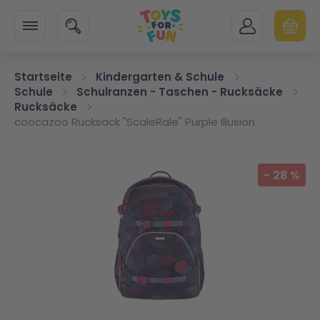
Zur Startseite
SUCHE
MEIN KONTO
WARENK
Minicart
Startseite
Kindergarten & Schule
Schule
Schulranzen - Taschen - Rucksäcke
Rucksäcke
coocazoo Rucksack "ScaleRale" Purple Illusion
Zum Ende der Bildgalerie springen
-
28
%